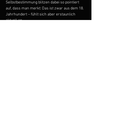
Selbstbestimmung blitzen dabei so pointiert 
auf, dass man merkt: Das ist zwar aus dem 18. 
Jahrhundert – fühlt sich aber erstaunlich 
aktuell an.
Musikalisch wird das Publikum klanglich 
zurückversetzt ins Schwaben der Klassik: mit 
historischen Instrumenten und einem Sound, 
der zugleich fein, überraschend und voller 
Atmosphäre ist. So entsteht eine Produktion, 
die Oper nicht „ins Haus“ holt – sondern 
dorthin bringt, wo Menschen 
zusammenkommen: an mehrere Stationen, 
draußen, mitten im Leben.
Weiterlesen >
© 2023 by ANNA ZIMRE
Datenschutzhinweise
Impressum