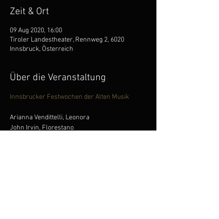
Zeit & Ort
09 Aug 2020, 16:00
Tiroler Landestheater, Rennweg 2, 6020
Innsbruck, Österreich
Über die Veranstaltung
Innsbrucker Festwochen der Alten Musik
Arianna Vendittelli, Leonora

John Irvin, Florestano

Marie Lys, Marcellina

Luigi De Donato, Giachino

Renato Girolami, Rocco

Carlo Allemano, Pizarro

Jeffrey Francis, Don Fernando
Innsbrucker Festwochenorchester

Alessandro De Marchi, Musikalische Leitung