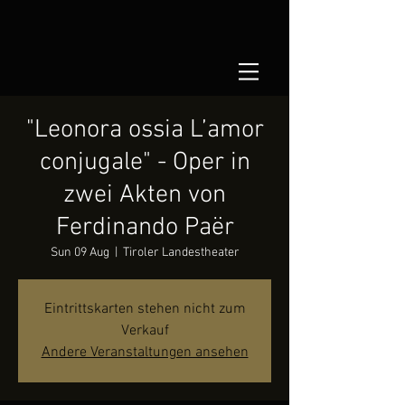
"Leonora ossia L’amor
conjugale" - Oper in
zwei Akten von
Ferdinando Paër
Sun 09 Aug
  |  
Tiroler Landestheater
Eintrittskarten stehen nicht zum
Verkauf
Andere Veranstaltungen ansehen