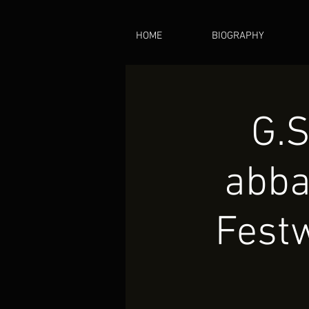
HOME
BIOGRAPHY
G.S
abba
Fest