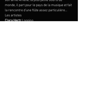
son amie Amelie, la plus petite souris du 
monde, il part pour le pays de la musique et fait 
la rencontre d’une flûte assez particulière…
Clara Hertz
 Loopino
Cembaless

Annabell Opelt
Anna Zimre
Robbert Vermeulen
Stefan Koim
 guitare baroque, archiluth
Martina Menichetti
Ruth Lorang
Friederike Karig
Florian Angerer
Susanne Felicitas Wolf
Zum Veranstalter
© 2023 by ANNA ZIMRE
Datenschutzhinweise