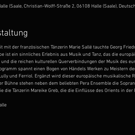
alle (Saale, Christian-Wolff-Straße 2, 06108 Halle (Saale), Deutsc
staltung
mit der französischen Tänzerin Marie Sallé tauchte Georg Friedr
pe ist ein sinnliches Erlebnis aus Musik und Tanz, das die euro
t und die reichen kulturellen Querverbindungen der Musik des eu
 Programm spannt einen Bogen von Händels Werken zu Meistern de
ully und Ferriol. Ergänzt wird dieser europäische musikalisch
der Bühne stehen neben dem beliebten Pera Ensemble die Sopran
e die Tänzerin Mareike Greb, die die Einflüsse des Orients in der 
.
alle