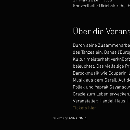
31 May 2024, 19:30
Konzerthalle Ulrichskirche, H
Über die Veran
Durch seine Zusammenarbeit 
des Tanzes ein. Danse l‘Euro
Kultur meisterhaft verknüpf
beleuchtet. Das vielfältige
Barockmusik wie Couperin, L
Musik aus dem Serail. Auf 
Pollak und Yaprak Sayar sowi
Grazie zum Leben erwecken
Veranstalter: Händel-Haus H
Tickets hier
© 2023 by ANNA ZIMRE