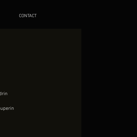
CONTACT
drin
ouperin