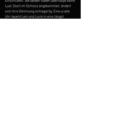
Einschlafen…die beiden haben überhaupt keine 
Lust. Doch im Schloss angekommen, ändert 
sich ihre Stimmung schlagartig. Eine uralte 
Uhr beamt Leni und Lucki in eine längst 
vergangene Zeit. Aus dem faden Pflichtbesuch 
wird jetzt ein super spannendes Abenteuer. Die 
erlebnishungrigen Geschwister treffen 
Johann Sebastian Bach im Badezimmer, Georg 
Friedrich Händel auf feuchter Floßfahrt, Jean 
Baptiste Lully beim Tauben schießen und 
Antonio Vivaldi in einer venezianischen Gondel 
schaukelnd. Ganz nebenbei entdecken sie, 
dass diese alten Kerle richtig coole Musik 
machen: Barock rockt!
Zum Veranstalter
© 2023 by ANNA ZIMRE
Datenschutzhinweise
Impressum