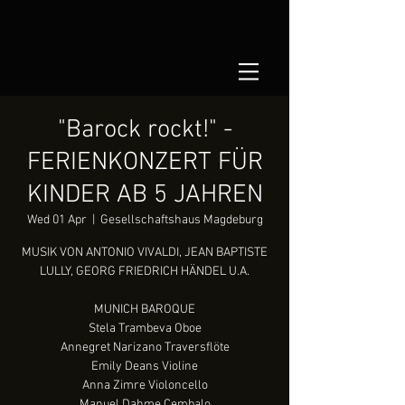
"Barock rockt!" -
FERIENKONZERT FÜR
KINDER AB 5 JAHREN
Wed 01 Apr
  |  
Gesellschaftshaus Magdeburg
MUSIK VON ANTONIO VIVALDI, JEAN BAPTISTE
LULLY, GEORG FRIEDRICH HÄNDEL U.A.
MUNICH BAROQUE
Stela Trambeva Oboe
Annegret Narizano Traversflöte
Emily Deans Violine
Anna Zimre Violoncello
Manuel Dahme Cembalo